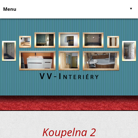
Menu
Úvodní stránka
Služby
O nás
Postele na míru
Napište nám
Kuchyně
Recenze uživatelů
Vestavěné skříně
Kontakt
Koupelny
Zednické práce
Elekrikářské práce
Koupelna 2