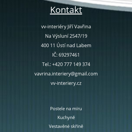
Kontakt
vv-interiéry Jiří Vavřina
Na Výsluní 2547/19
400 11 Ústí nad Labem
IČ: 69297461
Tel.: +420 777 149 374
vavrina.interiery@gmail.com
vv-interiery.cz
Postele na míru
Kuchyně
Vestavěné skříně