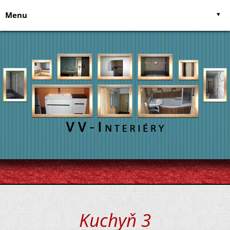
Menu
Úvodní stránka
Služby
O nás
Postele na míru
Napište nám
Kuchyně
Recenze uživatelů
Vestavěné skříně
Kontakt
Koupelny
Zednické práce
Elekrikářské práce
Kuchyň 3