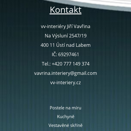
Kontakt
vv-interiéry Jiří Vavřina
Na Výsluní 2547/19
400 11 Ústí nad Labem
IČ: 69297461
Tel.: +420 777 149 374
vavrina.interiery@gmail.com
vv-interiery.cz
Postele na míru
Kuchyně
Vestavěné skříně