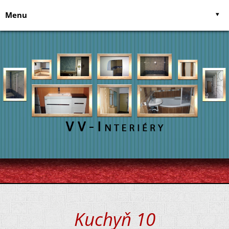
Menu
Úvodní stránka
Služby
O nás
Postele na míru
Napište nám
Kuchyně
Recenze uživatelů
Vestavěné skříně
Kontakt
Koupelny
Zednické práce
Elekrikářské práce
Kuchyň 10