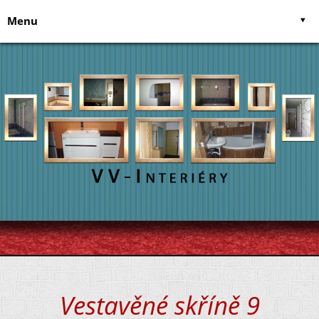
Menu
Úvodní stránka
Služby
O nás
Postele na míru
Napište nám
Kuchyně
Recenze uživatelů
Vestavěné skříně
Kontakt
Koupelny
Zednické práce
Elekrikářské práce
Vestavěné skříně 9