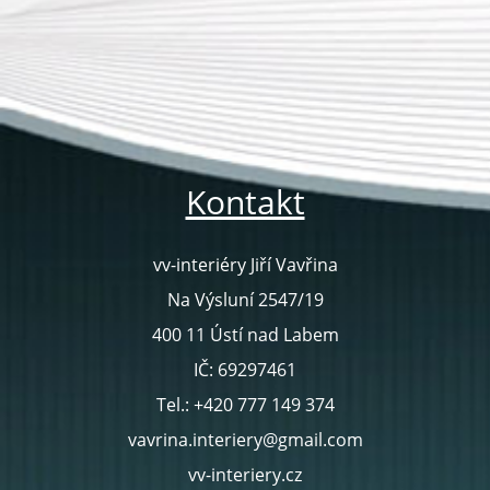
Kontakt
vv-interiéry Jiří Vavřina
Na Výsluní 2547/19
400 11 Ústí nad Labem
IČ: 69297461
Tel.: +420 777 149 374
vavrina.interiery@gmail.com
vv-interiery.cz